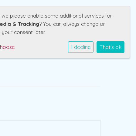
d we please enable some additional services for
holen
Ouders
Werken bij
Contact
edia & Tracking
? You can always change or
 your consent later.
choose
I decline
That's ok