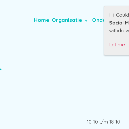
Hi! Coul
Home
Organisatie
Onderwijs
Sc
Social M
withdraw
Let me 
r
10-10 t/m 18-10