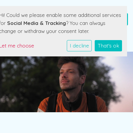
Hi! Could we please enable some additional services
for
Social Media & Tracking
? You can always
change or withdraw your consent later.
Let me choose
I decline
That's ok