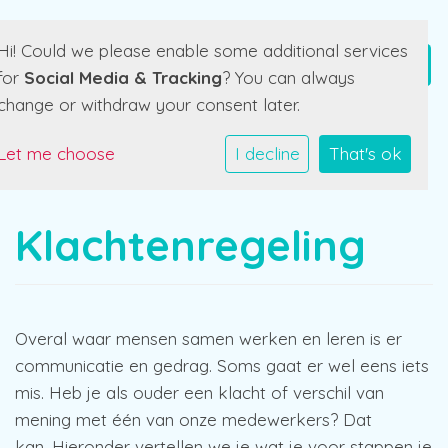
Hi! Could we please enable some additional services
for
Social Media & Tracking
? You can always
change or withdraw your consent later.
Let me choose
I decline
That's ok
Klachtenregeling
Overal waar mensen samen werken en leren is er
communicatie en gedrag. Soms gaat er wel eens iets
mis. Heb je als ouder een klacht of verschil van
mening met één van onze medewerkers? Dat
kan. Hieronder vertellen we je wat je voor stappen je