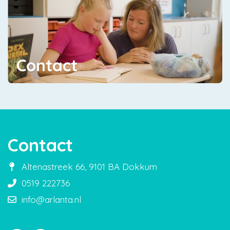
Contact
Contact
Altenastreek 66, 9101 BA Dokkum
0519 222736
info@arlanta.nl